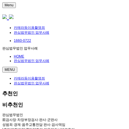
Menu
카메라등이용촬영죄
판심법무법인 업무사례
1660-0722
판심법무법인 업무사례
HOME
판심법무법인 업무사례
MENU
카메라등이용촬영죄
판심법무법인 업무사례
추천인
비추천인
판심법무법인
前검사장·차장부장검사·판사·군판사
성범죄·경제·음주교통전담 판사·검사역임