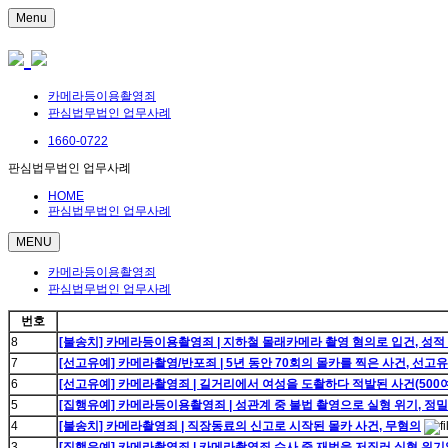
Menu
카메라등이용촬영죄
판심법무법인 업무사례
1660-0722
판심법무법인 업무사례
HOME
판심법무법인 업무사례
MENU
카메라등이용촬영죄
판심법무법인 업무사례
번호
8
[불송치] 카메라등이용촬영죄 | 지하철 몰래카메라 촬영 혐의로 입건, 성
7
[선고유예] 카메라촬영/반포죄 | 5년 동안 70회의 몰카를 찍은 사건, 선고
6
[선고유예] 카메라촬영죄 | 길거리에서 여성을 도촬하다 적발된 사건(500여
5
[집행유예] 카메라등이용촬영죄 | 성관계 중 불법 촬영으로 실형 위기, 
4
[불송치] 카메라촬영죄 | 직장동료의 신고로 시작된 몰카 사건, 무혐의
3
[집행유예] 카메라촬영죄 | 카메라촬영죄 수사 중 재범을 저질러 실형 위기