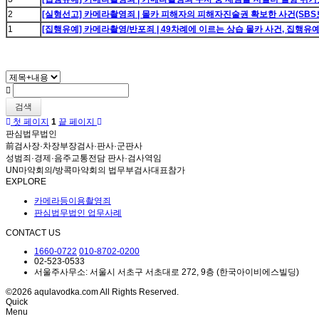
2
[실형선고] 카메라촬영죄 | 몰카 피해자의 피해자진술권 확보한 사건(SBS보
1
[집행유예] 카메라촬영/반포죄 | 49차례에 이르는 상습 몰카 사건, 집행유
검색
첫 페이지
1
끝 페이지
판심법무법인
前검사장·차장부장검사·판사·군판사
성범죄·경제·음주교통전담 판사·검사역임
UN마약회의/방콕마약회의 법무부검사대표참가
EXPLORE
카메라등이용촬영죄
판심법무법인 업무사례
CONTACT US
1660-0722
010-8702-0200
02-523-0533
서울주사무소: 서울시 서초구 서초대로 272, 9층 (한국아이비에스빌딩)
©2026 aqulavodka.com All Rights Reserved.
Quick
Menu