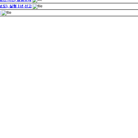
도), 실형 1년 선고
예